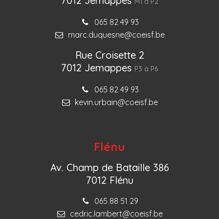
7012 Jemappes
M1 à P2
065 82 49 93
marc.duquesne@coeisf.be
Rue Croisette 2
7012 Jemappes
P3 à P6
065 82 49 93
kevin.urbain@coeisf.be
Flénu
Av. Champ de Bataille 386
7012 Flénu
065 88 51 29
cedric.lambert@coeisf.be