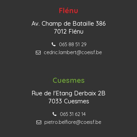
Flénu
Av. Champ de Bataille 386
7012 Flénu
065 88 51 29
cedric.lambert@coeisf.be
Cuesmes
Rue de l'Etang Derbaix 2B
7033 Cuesmes
065 31 62 14
pietro.belfiore@coeisf.be