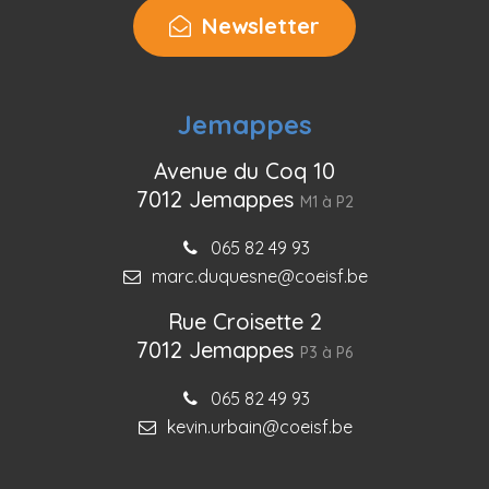
Newsletter
Jemappes
Avenue du Coq 10
7012 Jemappes
M1 à P2
065 82 49 93
marc.duquesne@coeisf.be
Rue Croisette 2
7012 Jemappes
P3 à P6
065 82 49 93
kevin.urbain@coeisf.be