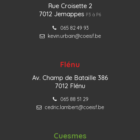
Rue Croisette 2
7012 Jemappes
P3 à P6
065 82 49 93
kevin.urbain@coeisf.be
Flénu
Av. Champ de Bataille 386
7012 Flénu
065 88 51 29
cedric.lambert@coeisf.be
Cuesmes