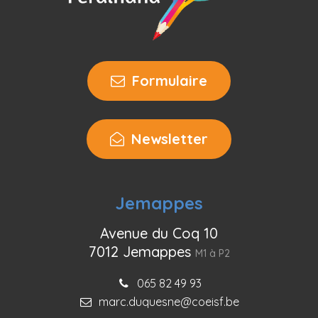
Formulaire
Newsletter
Jemappes
Avenue du Coq 10
7012 Jemappes
M1 à P2
065 82 49 93
marc.duquesne@coeisf.be