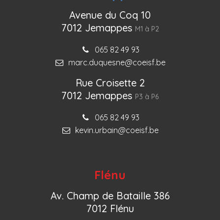
Avenue du Coq 10
7012 Jemappes
M1 à P2
065 82 49 93
marc.duquesne@coeisf.be
Rue Croisette 2
7012 Jemappes
P3 à P6
065 82 49 93
kevin.urbain@coeisf.be
Flénu
Av. Champ de Bataille 386
7012 Flénu